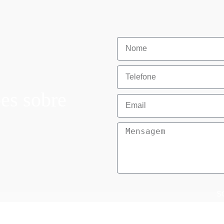
es sobre
S