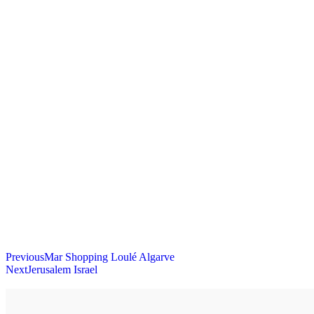
Previous
Mar Shopping Loulé Algarve
Next
Jerusalem Israel